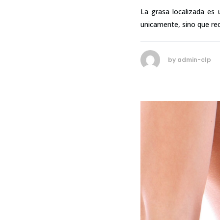
La grasa localizada es
unicamente, sino que req
by
admin-clp